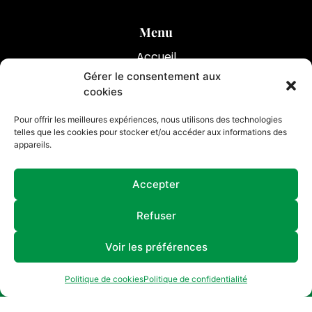
Menu
Accueil
Gérer le consentement aux
Optimiser votre assurance emprunteur
cookies
Prestations
Pour offrir les meilleures expériences, nous utilisons des technologies
Réalisations
telles que les cookies pour stocker et/ou accéder aux informations des
appareils.
Contact
Accepter
07 61 56 16 51
Refuser
Voir les préférences
Politique de cookies
Politique de confidentialité
AC2A Conseils
Gérer le consentement