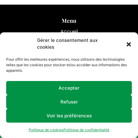
Menu
Accueil
Gérer le consentement aux
Optimiser votre assurance emprunteur
cookies
Prestations
Pour offrir les meilleures expériences, nous utilisons des technologies
Réalisations
telles que les cookies pour stocker et/ou accéder aux informations des
appareils.
Contact
Accepter
07 61 56 16 51
Refuser
Voir les préférences
Politique de cookies
Politique de confidentialité