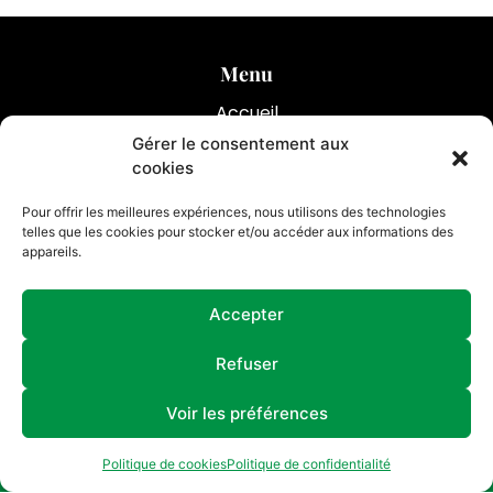
Menu
Accueil
Gérer le consentement aux
Optimiser votre assurance emprunteur
cookies
Prestations
Pour offrir les meilleures expériences, nous utilisons des technologies
Réalisations
telles que les cookies pour stocker et/ou accéder aux informations des
appareils.
Contact
Accepter
07 61 56 16 51
Refuser
Voir les préférences
Politique de cookies
Politique de confidentialité